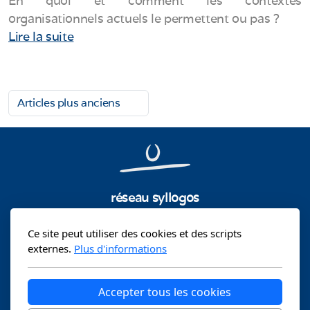
En quoi et comment les contextes
organisationnels actuels le permettent ou pas ?
Lire la suite
Articles plus anciens
réseau syllogos
sibylle.heunert@syllogos.ch +41 79 274 55 60
Ce site peut utiliser des cookies et des scripts
edoardo.ghidelli@syllogos.ch +41
79 243 90 60
externes.
Plus d'informations
andrea.lemay@syllogos.ch +41 77 421 53 04
bernard.guillelmon@syllogos.ch +41 79 610 70 34
info@syllogos.ch
Accepter tous les cookies