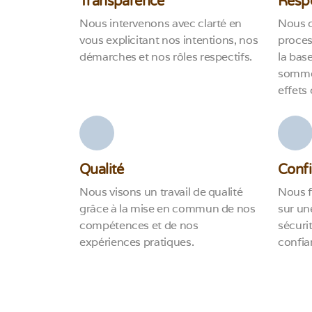
Transparence
Respo
Nous intervenons avec clarté en
Nous c
vous explicitant nos intentions, nos
proce
démarches et nos rôles respectifs.
la base
somme
effets 
Qualité
Conf
Nous visons un travail de qualité
Nous f
grâce à la mise en commun de nos
sur un
compétences et de nos
sécurit
expériences pratiques.
confia