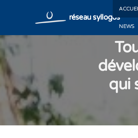
ACCUE
réseau syllogos
NEWS
Tou
dével
qui 