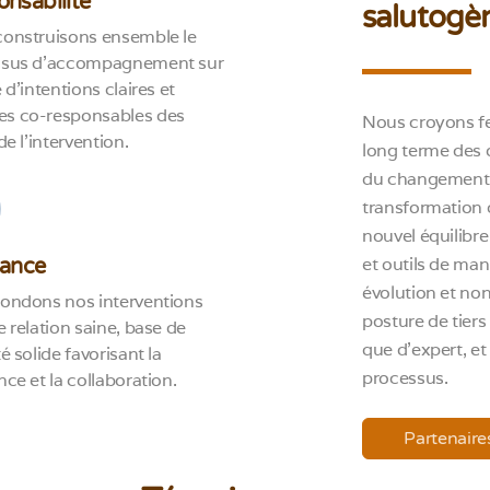
nsabilité
salutogèn
onstruisons ensemble le
ssus d’accompagnement sur
 d’intentions claires et
s co-responsables des
Nous croyons f
de l’intervention.
long terme des 
du changement. 
transformation d
nouvel équilibre
et outils de man
iance
évolution et no
ondons nos interventions
posture de tiers
e relation saine, base de
que d’expert, e
é solide favorisant la
processus.
nce et la collaboration.
Partenaire